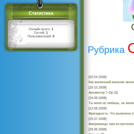
Статистика
Онлайн всего:
1
Гостей:
1
Пользователей:
0
Рубрика
[03.04.2008]
Как маленький мальчик звони
[29.10.2008]
Архиватор 7-Zip
(
1
)
[19.08.2008]
Ты меня не любишь, не жал
[13.08.2008]
Фригидность. Что выявлено п
[25.07.2008]
Американцы таки встретилис
[29.06.2008]