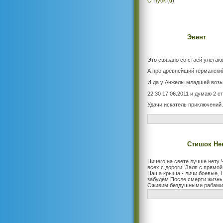
Отпуск
(
0
)
Эвент
Это связано со стаей улета
А про древнейший германский
И да у Анжелы младшей возьм
22:30 17.06.2011 и думаю 2 с
Удачи искатель приключений.
Стишок Нек
Ничего на свете лучше нету 
всех с дороги! Залп с прямой
Наша крыша - личи боевые, 
забудем После смерти жизнь
Оживим бездушными рабами