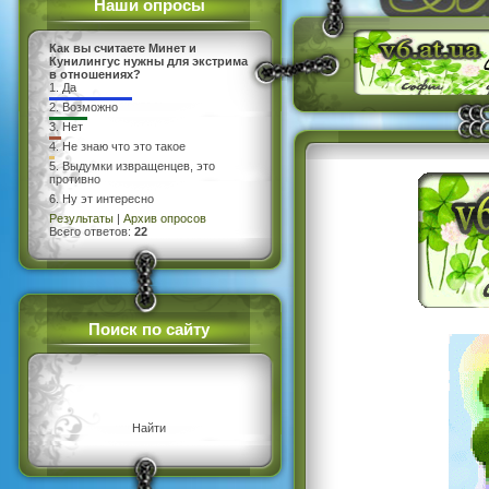
Наши опросы
Как вы считаете Минет и
Кунилингус нужны для экстрима
в отношениях?
1.
Да
2.
Возможно
3.
Нет
4.
Не знаю что это такое
5.
Выдумки извращенцев, это
противно
6.
Ну эт интересно
Результаты
|
Архив опросов
Всего ответов:
22
Поиск по сайту